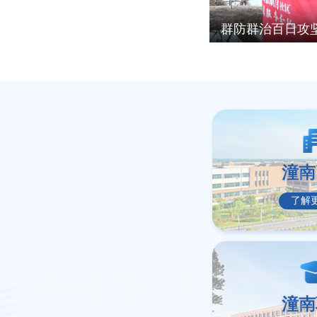
群防群治百日攻坚丨宝龙镇开展“群防群治百日攻坚”宣传行动
潼南
了解
潼南